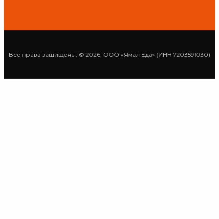
Все права защищены. © 2026, ООО «Ямал Еда» (ИНН 7203591030)