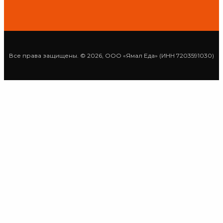
Все права защищены. © 2026, ООО «Ямал Еда» (ИНН 7203591030)